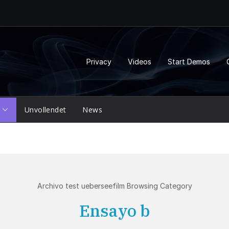
Privacy
Videos
Start Demos
Unvollendet
News
Archivo test ueberseefilm Browsing Category
Ensayo b