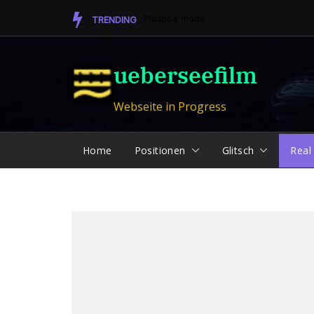
Zum
Plástica moderna – contemporánea. R. Tamayo, Fdo. Le...
TRENDING
Inhalt
springen
ueberseefilm
Webseite in Progress
Home
Positionen
Glitsch
Real