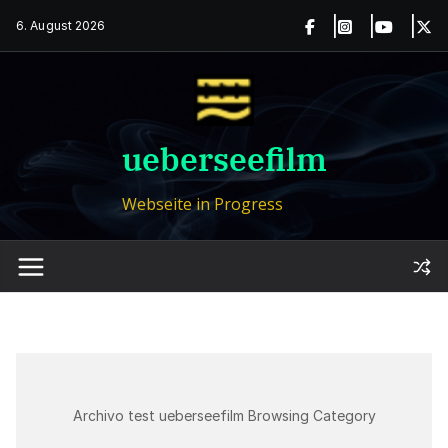
Zum
6. August 2026
Inhalt
springen
ueberseefilm
Webseite in Progress
Archivo test ueberseefilm Browsing Category