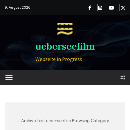
Zum
9. August 2026
Inhalt
springen
ueberseefilm
Webseite in Progress
Archivo test ueberseefilm Browsing Category