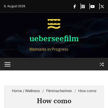
Zum
9. August 2026
Inhalt
springen
ueberseefilm
Webseite in Progress
Home / Wellness
/
Filmmacherinen
/
How como
How como