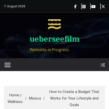
Zum
7. August 2026
Inhalt
springen
ueberseefilm
Webseite in Progress
How to Create a Budget That
Home /
/
Música
/
Works for Your Lifestyle and
Wellness
Goals