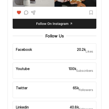
Follow Us
Facebook
20.2k
Likes
Youtube
100k
Subscribers
Twitter
65k
Followers
Linkedin
40.8k
Followers